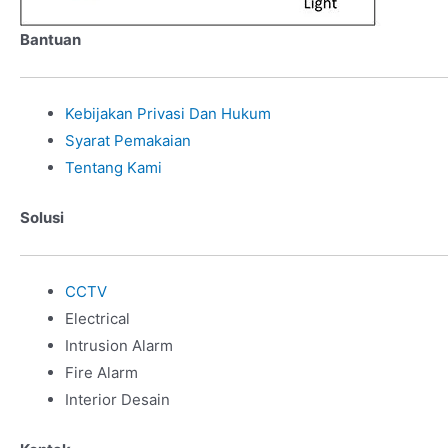
Bantuan
Kebijakan Privasi Dan Hukum
Syarat Pemakaian
Tentang Kami
Solusi
CCTV
Electrical
Intrusion Alarm
Fire Alarm
Interior Desain