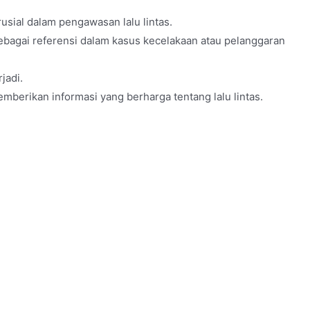
ial dalam pengawasan lalu lintas.
ebagai referensi dalam kasus kecelakaan atau pelanggaran
jadi.
mberikan informasi yang berharga tentang lalu lintas.