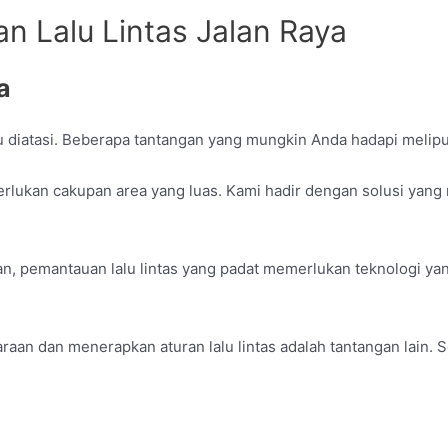
 Lalu Lintas Jalan Raya
a
 diatasi. Beberapa tantangan yang mungkin Anda hadapi melipu
rlukan cakupan area yang luas. Kami hadir dengan solusi yan
an, pemantauan lalu lintas yang padat memerlukan teknologi yan
an dan menerapkan aturan lalu lintas adalah tantangan lain.