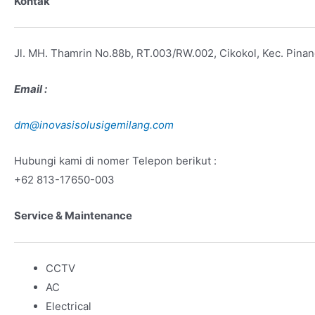
Kontak
Jl. MH. Thamrin No.88b, RT.003/RW.002, Cikokol, Kec. Pinan
Email :
dm@inovasisolusigemilang.com
Hubungi kami di nomer Telepon berikut :
+62 813-17650-003
Service & Maintenance
CCTV
AC
Electrical