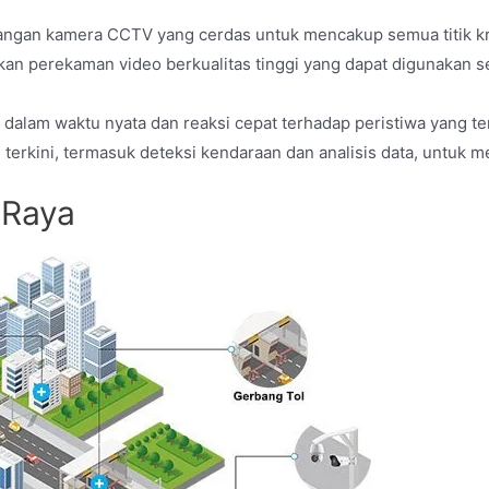
an kamera CCTV yang cerdas untuk mencakup semua titik krus
an perekaman video berkualitas tinggi yang dapat digunakan s
s dalam waktu nyata dan reaksi cepat terhadap peristiwa yang ter
erkini, termasuk deteksi kendaraan dan analisis data, untuk me
 Raya