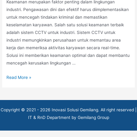
Keamanan merupakan faktor penting dalam lingkungan
industri. Pengawasan dini dan efektif harus diimplementasikan
untuk mencegah tindakan kriminal dan memastikan
keselamatan karyawan. Salah satu solusi keamanan terbaik
adalah sistem CCTV untuk industri. Sistem CCTV untuk
industri memungkinkan perusahaan untuk memantau area
kerja dan memeriksa aktivitas karyawan secara real-time.
Solusi ini memberikan keamanan optimal dan dapat membantu
mencegah kerusakan lingkungan …
CCTV
Read More »
untuk
Industri
:
Solusi
Copyright © 2021 - 2026 Inovasi Solusi Gemilang. All right reserved |
Keamanan
IT & RnD Department by Gemilang Group
Optimal