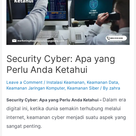
Security Cyber: Apa yang
Perlu Anda Ketahui
Leave a Comment
/
Instalasi Keamanan
,
Keamanan Data
,
Keamanan Jaringan Komputer
,
Keamanan Siber
/ By
zahra
Dalam era
Security Cyber: Apa yang Perlu Anda Ketahui –
digital ini, ketika dunia semakin terhubung melalui
internet, keamanan cyber menjadi suatu aspek yang
sangat penting.