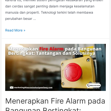
karena itu, memiliki sistem peringatan kebakaran yang efisien
dan cerdas sangat penting dalam menjaga keselamatan
manusia dan properti. Teknologi terkini telah membawa
perubahan besar …
Teknologi
Read More »
Terkini:
Fire
Alarm
yang
Cerdas
dan
Efisien
Menerapkan Fire Alarm pada
Bangunan Bertingkat: