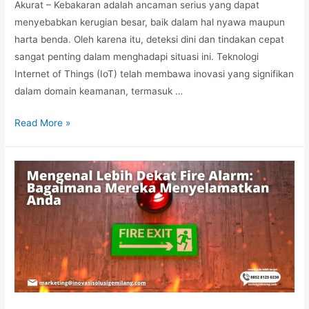
Akurat – Kebakaran adalah ancaman serius yang dapat
menyebabkan kerugian besar, baik dalam hal nyawa maupun
harta benda. Oleh karena itu, deteksi dini dan tindakan cepat
sangat penting dalam menghadapi situasi ini. Teknologi
Internet of Things (IoT) telah membawa inovasi yang signifikan
dalam domain keamanan, termasuk …
Fire
Read More »
Alarm
Berbasis
IoT:
Kebakaran
Terdeteksi
Lebih
Cepat
dan
Akurat