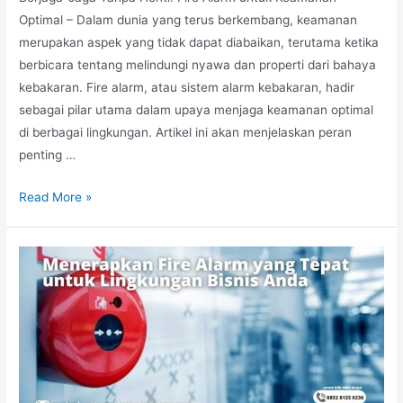
Optimal – Dalam dunia yang terus berkembang, keamanan
merupakan aspek yang tidak dapat diabaikan, terutama ketika
berbicara tentang melindungi nyawa dan properti dari bahaya
kebakaran. Fire alarm, atau sistem alarm kebakaran, hadir
sebagai pilar utama dalam upaya menjaga keamanan optimal
di berbagai lingkungan. Artikel ini akan menjelaskan peran
penting …
Berjaga-
Read More »
Jaga
Tanpa
Henti:
Fire
Alarm
untuk
Keamanan
Optimal