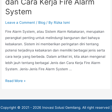
dan Cara Kerja Fire Alarm
System
Leave a Comment
/
Blog
/ By
Rizka Ismi
Fire Alarm System, atau Sistem Alarm Kebakaran, merupakan
perangkat penting untuk melindungi bangunan dari bahaya
kebakaran. Sistem ini memberikan peringatan dini tentang
potensi terjadinya kebakaran dan memiliki berbagai jenis serta
cara kerja yang berbeda. Dalam artikel ini, kita akan mengenal
lebih jauh tentang berbagai Jenis dan Cara Kerja Fire Alarm
System. Jenis-Jenis Fire Alarm System …
Mengenal
Read More »
Berbagai
Jenis
dan
Cara
Copyright © 2021 - 2026 Inovasi Solusi Gemilang. All right reserved |
Kerja