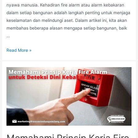
nyawa manusia. Kehadiran fire alarm atau alarm kebakaran
dalam setiap bangunan adalah langkah penting untuk menjaga
keselamatan dan melindungi aset. Dalam artikel ini, kita akan
membahas beberapa alasan mengapa setiap bangunan, baik
…
Alasan
Read More »
Mengapa
Setiap
Bangunan
Harus
Dilengkapi
dengan
Fire
Alarm
Memahami Prinsip Kerja Fire