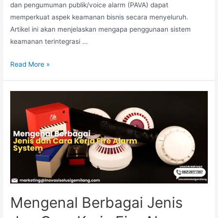
dan pengumuman publik/voice alarm (PAVA) dapat
memperkuat aspek keamanan bisnis secara menyeluruh.
Artikel ini akan menjelaskan mengapa penggunaan sistem
keamanan terintegrasi …
Mengoptimalkan
Read More »
Keamanan
Bisnis
Melalui
Sistem
Terintegrasi
Mengenal Berbagai Jenis