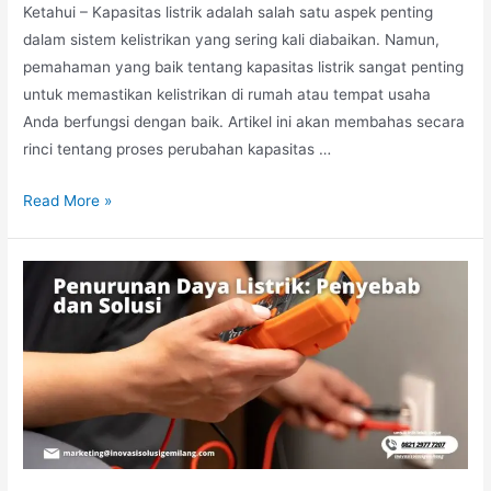
Ketahui – Kapasitas listrik adalah salah satu aspek penting
dalam sistem kelistrikan yang sering kali diabaikan. Namun,
pemahaman yang baik tentang kapasitas listrik sangat penting
untuk memastikan kelistrikan di rumah atau tempat usaha
Anda berfungsi dengan baik. Artikel ini akan membahas secara
rinci tentang proses perubahan kapasitas …
Proses
Read More »
Perubahan
Kapasitas
Listrik:
Apa
yang
Harus
Anda
Ketahui