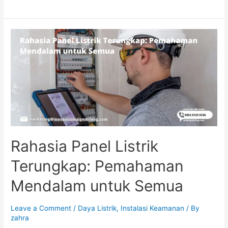
Rahasia Panel Listrik
Terungkap: Pemahaman
Mendalam untuk Semua
Leave a Comment
/
Daya Listrik
,
Instalasi Keamanan
/ By
zahra