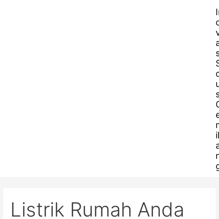
Skip
to
content
s
s
i
Listrik Rumah Anda