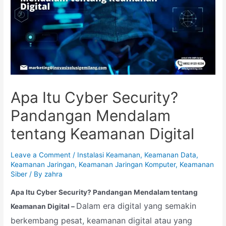
Apa Itu Cyber Security?
Pandangan Mendalam
tentang Keamanan Digital
Leave a Comment
/
Instalasi Keamanan
,
Keamanan Data
,
Keamanan Jaringan
,
Keamanan Jaringan Komputer
,
Keamanan
Siber
/ By
zahra
Apa Itu Cyber Security? Pandangan Mendalam tentang
Dalam era digital yang semakin
Keamanan Digital –
berkembang pesat, keamanan digital atau yang