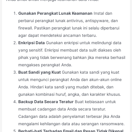
Gunakan Perangkat Lunak Keamanan
Instal dan
perbarui perangkat lunak antivirus, antispyware, dan
firewall. Pastikan perangkat lunak ini selalu diperbarui
agar dapat mendeteksi ancaman terbaru.
Enkripsi Data
Gunakan enkripsi untuk melindungi data
yang sensitif. Enkripsi membuat data sulit diakses oleh
pihak yang tidak berwenang bahkan jika mereka berhasil
mengakses perangkat Anda.
Buat Sandi yang Kuat
Gunakan kata sandi yang kuat
untuk mengunci perangkat Anda dan akun-akun online
Anda. Hindari kata sandi yang mudah ditebak, dan
gunakan kombinasi huruf, angka, dan karakter khusus.
Backup Data Secara Teratur
Buat kebiasaan untuk
membuat cadangan data Anda secara teratur.
Cadangan data adalah penyelamat terbesar jika Anda
mengalami kehilangan data atau serangan ransomware.
Berhati-hati Terhadap Email dan Pesan Tidak Dikenal