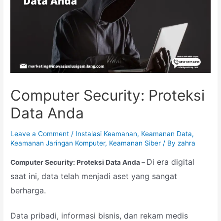
Computer Security: Proteksi
Data Anda
Leave a Comment
/
Instalasi Keamanan
,
Keamanan Data
,
Keamanan Jaringan Komputer
,
Keamanan Siber
/ By
zahra
Di era digital
Computer Security: Proteksi Data Anda –
saat ini, data telah menjadi aset yang sangat
berharga.
Data pribadi, informasi bisnis, dan rekam medis