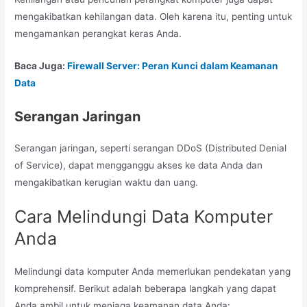
mengakibatkan kehilangan data. Oleh karena itu, penting untuk
mengamankan perangkat keras Anda.
Baca Juga:
Firewall Server: Peran Kunci dalam Keamanan
Data
Serangan Jaringan
Serangan jaringan, seperti serangan DDoS (Distributed Denial
of Service), dapat mengganggu akses ke data Anda dan
mengakibatkan kerugian waktu dan uang.
Cara Melindungi Data Komputer
Anda
Melindungi data komputer Anda memerlukan pendekatan yang
komprehensif. Berikut adalah beberapa langkah yang dapat
Anda ambil untuk menjaga keamanan data Anda: