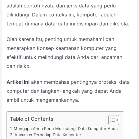
adalah contoh nyata dari jenis data yang perlu
dilindungi. Dalam konteks ini, komputer adalah
tempat di mana data-data ini disimpan dan dikelola.
Oleh karena itu, penting untuk memahami dan
menerapkan konsep keamanan komputer yang
efektif untuk melindungi data Anda dari ancaman
dan risiko.
Artikel ini
akan membahas pentingnya proteksi data
komputer dan langkah-langkah yang dapat Anda
ambil untuk mengamankannya.
Table of Contents
Mengapa Anda Perlu Melindungi Data Komputer Anda
Ancaman Terhadap Data Komputer