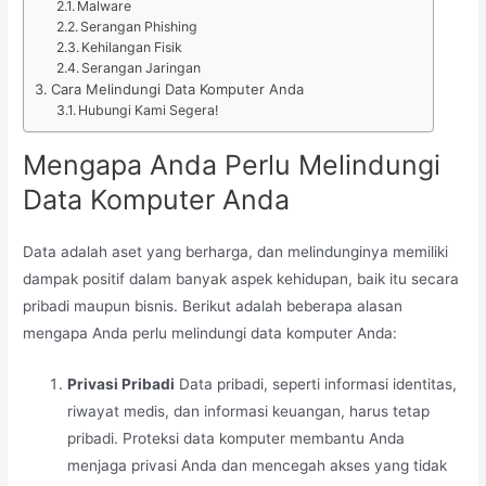
Malware
Serangan Phishing
Kehilangan Fisik
Serangan Jaringan
Cara Melindungi Data Komputer Anda
Hubungi Kami Segera!
Mengapa Anda Perlu Melindungi
Data Komputer Anda
Data adalah aset yang berharga, dan melindunginya memiliki
dampak positif dalam banyak aspek kehidupan, baik itu secara
pribadi maupun bisnis. Berikut adalah beberapa alasan
mengapa Anda perlu melindungi data komputer Anda:
Privasi Pribadi
Data pribadi, seperti informasi identitas,
riwayat medis, dan informasi keuangan, harus tetap
pribadi. Proteksi data komputer membantu Anda
menjaga privasi Anda dan mencegah akses yang tidak