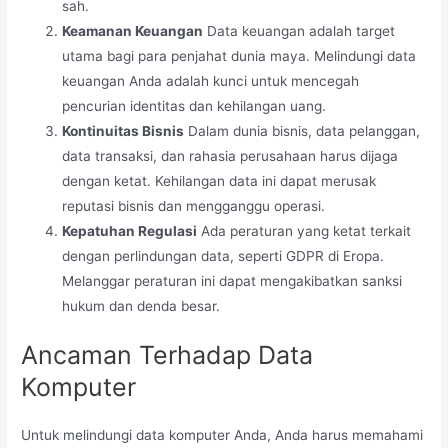
sah.
Keamanan Keuangan
Data keuangan adalah target
utama bagi para penjahat dunia maya. Melindungi data
keuangan Anda adalah kunci untuk mencegah
pencurian identitas dan kehilangan uang.
Kontinuitas Bisnis
Dalam dunia bisnis, data pelanggan,
data transaksi, dan rahasia perusahaan harus dijaga
dengan ketat. Kehilangan data ini dapat merusak
reputasi bisnis dan mengganggu operasi.
Kepatuhan Regulasi
Ada peraturan yang ketat terkait
dengan perlindungan data, seperti GDPR di Eropa.
Melanggar peraturan ini dapat mengakibatkan sanksi
hukum dan denda besar.
Ancaman Terhadap Data
Komputer
Untuk melindungi data komputer Anda, Anda harus memahami